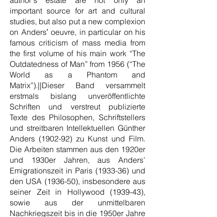
authorʼs estate are not only an
important source for art and cultural
studies, but also put a new complexion
on Andersʼ oeuvre, in particular on his
famous criticism of mass media from
the first volume of his main work “The
Outdatedness of Man” from 1956 (“The
World as a Phantom and
Matrix”).||Dieser Band versammelt
erstmals bislang unveröffentlichte
Schriften und verstreut publizierte
Texte des Philosophen, Schriftstellers
und streitbaren Intellektuellen Günther
Anders (1902-92) zu Kunst und Film.
Die Arbeiten stammen aus den 1920er
und 1930er Jahren, aus Anders’
Emigrationszeit in Paris (1933-36) und
den USA (1936-50), insbesondere aus
seiner Zeit in Hollywood (1939-43),
sowie aus der unmittelbaren
Nachkriegszeit bis in die 1950er Jahre